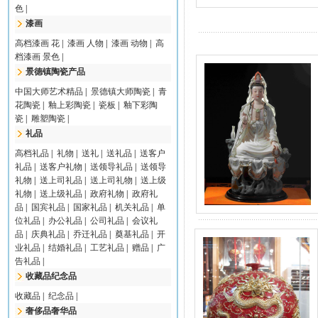
色
|
漆画
高档漆画 花
|
漆画 人物
|
漆画 动物
|
高
档漆画 景色
|
景德镇陶瓷产品
中国大师艺术精品
|
景德镇大师陶瓷
|
青
花陶瓷
|
釉上彩陶瓷
|
瓷板
|
釉下彩陶
瓷
|
雕塑陶瓷
|
礼品
高档礼品
|
礼物
|
送礼
|
送礼品
|
送客户
礼品
|
送客户礼物
|
送领导礼品
|
送领导
礼物
|
送上司礼品
|
送上司礼物
|
送上级
礼物
|
送上级礼品
|
政府礼物
|
政府礼
品
|
国宾礼品
|
国家礼品
|
机关礼品
|
单
位礼品
|
办公礼品
|
公司礼品
|
会议礼
品
|
庆典礼品
|
乔迁礼品
|
奠基礼品
|
开
业礼品
|
结婚礼品
|
工艺礼品
|
赠品
|
广
告礼品
|
收藏品纪念品
收藏品
|
纪念品
|
奢侈品奢华品