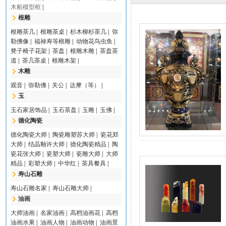
木船模型框
|
根雕
根雕茶几
|
根雕茶桌
|
杉木柳杉茶几
|
弥
勒佛像
|
福禄寿等根雕
|
动物花鸟虫鱼
|
凳子椅子花架
|
茶盘
|
根雕木雕
|
茶盘茶
道
|
茶几茶桌
|
根雕木架
|
木雕
观音
|
弥勒佛
|
关公
|
达摩（等）
|
玉
玉石家居饰品
|
玉石茶盘
|
玉雕
|
玉佛
|
德化陶瓷
德化陶瓷大师
|
陶瓷雕塑苏大师
|
瓷花郑
大师
|
结晶釉许大师
|
德化陶瓷精品
|
陶
瓷花张大师
|
瓷塑大师
|
瓷雕大师
|
大师
精品
|
彩塑大师
|
中华红
|
茶具餐具
|
寿山石雕
寿山石雕名家
|
寿山石雕大师
|
油画
大师油画
|
名家油画
|
高档油画花
|
高档
油画水果
|
油画人物
|
油画动物
|
油画景