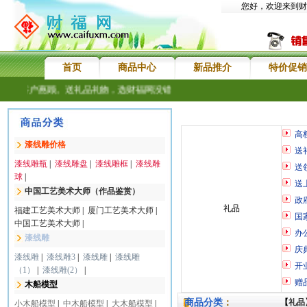
您好，欢迎来到财
首页
商品中心
新品推介
特价促销
新老客户惠顾。送礼品礼物，选财福网没错
高
漆线雕价格
送
漆线雕瓶
|
漆线雕盘
|
漆线雕框
|
漆线雕
送
球
|
送
中国工艺美术大师（作品鉴赏）
政
礼品
福建工艺美术大师
|
厦门工艺美术大师
|
国
中国工艺美术大师
|
办
漆线雕
庆
漆线雕
|
漆线雕3
|
漆线雕
|
漆线雕
开
（1）
|
漆线雕(2）
|
赠
木船模型
商品分类
：
【
礼品
小木船模型
|
中木船模型
|
大木船模型
|