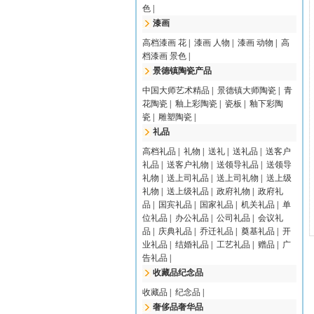
色
|
漆画
高档漆画 花
|
漆画 人物
|
漆画 动物
|
高
档漆画 景色
|
景德镇陶瓷产品
中国大师艺术精品
|
景德镇大师陶瓷
|
青
花陶瓷
|
釉上彩陶瓷
|
瓷板
|
釉下彩陶
瓷
|
雕塑陶瓷
|
礼品
高档礼品
|
礼物
|
送礼
|
送礼品
|
送客户
礼品
|
送客户礼物
|
送领导礼品
|
送领导
礼物
|
送上司礼品
|
送上司礼物
|
送上级
礼物
|
送上级礼品
|
政府礼物
|
政府礼
品
|
国宾礼品
|
国家礼品
|
机关礼品
|
单
位礼品
|
办公礼品
|
公司礼品
|
会议礼
品
|
庆典礼品
|
乔迁礼品
|
奠基礼品
|
开
业礼品
|
结婚礼品
|
工艺礼品
|
赠品
|
广
告礼品
|
收藏品纪念品
收藏品
|
纪念品
|
奢侈品奢华品