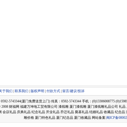
关于我们
|
联系我们
|
版权声明
|
付款方式
|
留言/建议/投诉
2-5743344(厦门免费送货上门) 传真：0592-5743344 手机：(0)13306008775 (0)159858
ght © 2008 财福网 福建万坤地工贸有限公司 漆线雕 厦门漆线雕 厦门漆线雕礼品公司 
网 会议礼品 庆典礼品 纪念礼品 开业礼品 乔迁礼品 奠基礼品 结婚礼品 收藏品 纪念品
雕价格 厦门特色礼品 厦门纪念品 厦门收藏品 网站备案:
闽ICP备08002