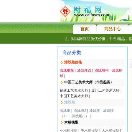
首页
商品中心
感谢新老客户长期乐购信赖财福网商品。财福网商品质优价廉，件件精品，假
漆线雕价格
漆线雕瓶
|
漆线雕盘
|
漆线雕框
|
漆线雕
球
|
中国工艺美术大师（作品鉴赏）
福建工艺美术大师
|
厦门工艺美术大师
|
中国工艺美术大师
|
漆线雕
漆线雕
|
漆线雕3
|
漆线雕
|
漆线雕
（1）
|
漆线雕(2）
|
木船模型
小木船模型
|
中木船模型
|
大木船模型
|