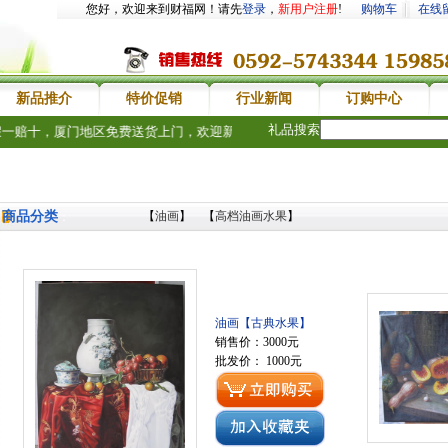
您好，欢迎来到财福网！请先
登录
，
新用户注册
!
购物车
在线
新品推介
特价促销
行业新闻
订购中心
礼品搜索
一赔十，厦门地区免费送货上门，欢迎新老客户惠顾。送礼品礼物，选财福网没
商品分类
【
油画
】 【
高档油画水果
】
：
油画【古典水果】
销售价：3000元
批发价： 1000元