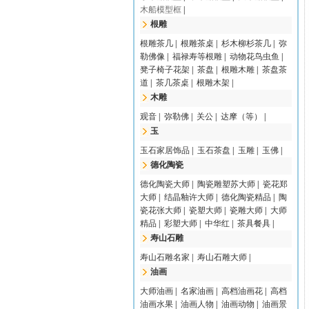
木船模型框
|
根雕
根雕茶几
|
根雕茶桌
|
杉木柳杉茶几
|
弥
勒佛像
|
福禄寿等根雕
|
动物花鸟虫鱼
|
凳子椅子花架
|
茶盘
|
根雕木雕
|
茶盘茶
道
|
茶几茶桌
|
根雕木架
|
木雕
观音
|
弥勒佛
|
关公
|
达摩（等）
|
玉
玉石家居饰品
|
玉石茶盘
|
玉雕
|
玉佛
|
德化陶瓷
德化陶瓷大师
|
陶瓷雕塑苏大师
|
瓷花郑
大师
|
结晶釉许大师
|
德化陶瓷精品
|
陶
瓷花张大师
|
瓷塑大师
|
瓷雕大师
|
大师
精品
|
彩塑大师
|
中华红
|
茶具餐具
|
寿山石雕
寿山石雕名家
|
寿山石雕大师
|
油画
大师油画
|
名家油画
|
高档油画花
|
高档
油画水果
|
油画人物
|
油画动物
|
油画景