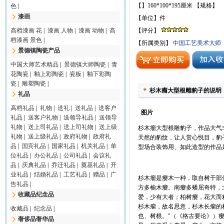
【】160*100*195厘米 【规格】
色
|
漆画
【单位】件
高档漆画 花
|
漆画 人物
|
漆画 动物
|
高
【评分】
档漆画 景色
|
【所属类别】
中国工艺美术大师
景德镇陶瓷产品
中国大师艺术精品
|
景德镇大师陶瓷
|
青
花陶瓷
|
釉上彩陶瓷
|
瓷板
|
釉下彩陶
瓷
|
雕塑陶瓷
|
杉木瘤大型根雕豹子的说明
礼品
高档礼品
|
礼物
|
送礼
|
送礼品
|
送客户
图片
礼品
|
送客户礼物
|
送领导礼品
|
送领导
礼物
|
送上司礼品
|
送上司礼物
|
送上级
杉木瘤大型根雕豹子，作品大气
礼物
|
送上级礼品
|
政府礼物
|
政府礼
天然的豹纹，让人赏心悦目，豹
品
|
国宾礼品
|
国家礼品
|
机关礼品
|
单
型场合装饰用、如此造型的作品
位礼品
|
办公礼品
|
公司礼品
|
会议礼
品
|
庆典礼品
|
乔迁礼品
|
奠基礼品
|
开
业礼品
|
结婚礼品
|
工艺礼品
|
赠品
|
广
杉木瘤是瘿木一种，取自树干部
告礼品
|
方多榆木瘿。南瘿多蟠屈奇特，
收藏品纪念品
爱，少有大者；柏树瘿，花大而
杉木瘤，故名思意，杉木长瘤的
收藏品
|
纪念品
|
也、树根。"（《格古要论》）
奢侈品奢华品