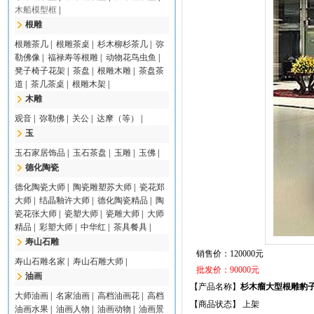
木船模型框
|
根雕
根雕茶几
|
根雕茶桌
|
杉木柳杉茶几
|
弥
勒佛像
|
福禄寿等根雕
|
动物花鸟虫鱼
|
凳子椅子花架
|
茶盘
|
根雕木雕
|
茶盘茶
道
|
茶几茶桌
|
根雕木架
|
木雕
观音
|
弥勒佛
|
关公
|
达摩（等）
|
玉
玉石家居饰品
|
玉石茶盘
|
玉雕
|
玉佛
|
德化陶瓷
德化陶瓷大师
|
陶瓷雕塑苏大师
|
瓷花郑
大师
|
结晶釉许大师
|
德化陶瓷精品
|
陶
瓷花张大师
|
瓷塑大师
|
瓷雕大师
|
大师
精品
|
彩塑大师
|
中华红
|
茶具餐具
|
寿山石雕
销售价：120000元
寿山石雕名家
|
寿山石雕大师
|
批发价：90000元
油画
【产品名称】
杉木瘤大型根雕豹
大师油画
|
名家油画
|
高档油画花
|
高档
【商品状态】 上架
油画水果
|
油画人物
|
油画动物
|
油画景