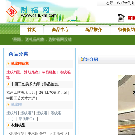
您好，欢迎来到财
首页
商品中心
新品推介
特价促销
老客户惠顾。送礼品礼物，选财福网没错
详细介绍
漆线雕价格
漆线雕瓶
|
漆线雕盘
|
漆线雕框
|
漆线雕
球
|
中国工艺美术大师（作品鉴赏）
福建工艺美术大师
|
厦门工艺美术大师
|
中国工艺美术大师
|
漆线雕
漆线雕
|
漆线雕3
|
漆线雕
|
漆线雕
（1）
|
漆线雕(2）
|
木船模型
小木船模型
|
中木船模型
|
大木船模型
|