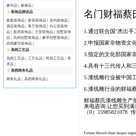
奢华品
|
奢侈品
|
名门财福蔡
装饰品摆设品
家庭装饰品
|
家居装饰品
|
室内装饰品
|
酒店装饰品
|
客厅装饰品
|
办公室装饰
1.通过联合国"杰出
品
|
新房装饰品
|
大堂装饰品
|
别墅装饰
品
|
高档别墅装饰品
|
豪华别墅装饰品
|
2.申报国家非物资文
高档豪宅装饰品
|
高档工艺品
3.指定的文化部国家
高档工艺品
|
工艺礼品
|
民间工艺品
|
美
术品
|
4.具有十三代传人和
高档商务礼品
5.漆线雕行业被中国
商务礼品
|
高档商务礼品
|
6.漆线雕行业的
财福
财福蔡氏漆线雕生产
来电咨询.让您买到满意的
（0）15985821078 传
Fortune blessed chuas lacquer engra