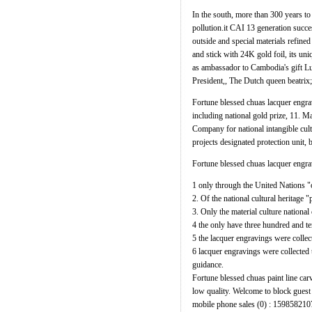
In the south, more than 300 years to 
pollution.it CAI 13 generation succe
outside and special materials refined 
and stick with 24K gold foil, its uni
as ambassador to Cambodia's gift Luo
President,, The Dutch queen beatrix;
Fortune blessed chuas lacquer engrav
including national gold prize, 11. 
Company for national intangible cultu
projects designated protection unit,
Fortune blessed chuas lacquer engra
1 only through the United Nations "
2. Of the national cultural heritage "p
3. Only the material culture national c
4 the only have three hundred and te
5 the lacquer engravings were collec
6 lacquer engravings were collected 
guidance.
Fortune blessed chuas paint line car
low quality. Welcome to block guest
mobile phone sales (0) : 15985821