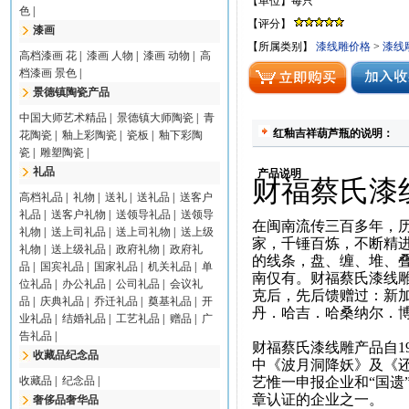
【单位】每只
色
|
【评分】
漆画
【所属类别】
漆线雕价格
>
漆线
高档漆画 花
|
漆画 人物
|
漆画 动物
|
高
档漆画 景色
|
景德镇陶瓷产品
中国大师艺术精品
|
景德镇大师陶瓷
|
青
红釉吉祥葫芦瓶的说明：
花陶瓷
|
釉上彩陶瓷
|
瓷板
|
釉下彩陶
瓷
|
雕塑陶瓷
|
礼品
产品说明
财福蔡氏漆
高档礼品
|
礼物
|
送礼
|
送礼品
|
送客户
礼品
|
送客户礼物
|
送领导礼品
|
送领导
在闽南流传三百多年，
礼物
|
送上司礼品
|
送上司礼物
|
送上级
家，千锤百炼，不断精
礼物
|
送上级礼品
|
政府礼物
|
政府礼
的线条，盘、缠、堆、
品
|
国宾礼品
|
国家礼品
|
机关礼品
|
单
南仅有。财福蔡氏漆线雕
位礼品
|
办公礼品
|
公司礼品
|
会议礼
克后，先后馈赠过：新
品
|
庆典礼品
|
乔迁礼品
|
奠基礼品
|
开
丹．哈吉．哈桑纳尔．博
业礼品
|
结婚礼品
|
工艺礼品
|
赠品
|
广
告礼品
|
财福蔡氏漆线雕产品自1
收藏品纪念品
中《波月洞降妖》及《
收藏品
|
纪念品
|
艺惟一申报企业和“国遗
章认证的企业之一。
奢侈品奢华品