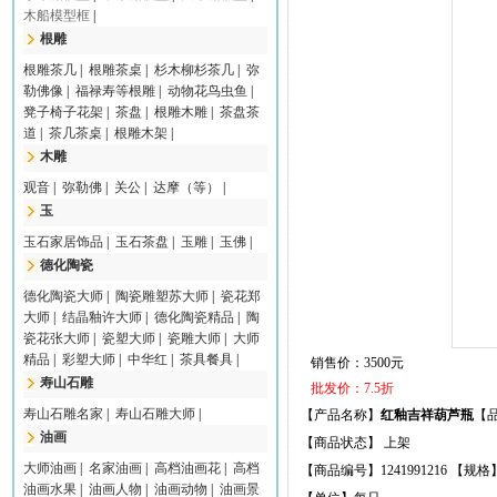
木船模型框
|
根雕
根雕茶几
|
根雕茶桌
|
杉木柳杉茶几
|
弥
勒佛像
|
福禄寿等根雕
|
动物花鸟虫鱼
|
凳子椅子花架
|
茶盘
|
根雕木雕
|
茶盘茶
道
|
茶几茶桌
|
根雕木架
|
木雕
观音
|
弥勒佛
|
关公
|
达摩（等）
|
玉
玉石家居饰品
|
玉石茶盘
|
玉雕
|
玉佛
|
德化陶瓷
德化陶瓷大师
|
陶瓷雕塑苏大师
|
瓷花郑
大师
|
结晶釉许大师
|
德化陶瓷精品
|
陶
瓷花张大师
|
瓷塑大师
|
瓷雕大师
|
大师
精品
|
彩塑大师
|
中华红
|
茶具餐具
|
销售价：3500元
寿山石雕
批发价：7.5折
寿山石雕名家
|
寿山石雕大师
|
【产品名称】
红釉吉祥葫芦瓶
【
油画
【商品状态】 上架
大师油画
|
名家油画
|
高档油画花
|
高档
【商品编号】1241991216 【规
油画水果
|
油画人物
|
油画动物
|
油画景