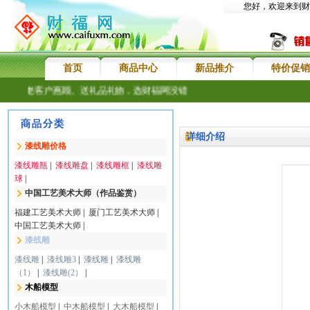
您好，欢迎来到财
首页
商品中心
新品推介
特价促销
迎新老客户惠顾。送礼品礼物，选财福网没错
详细介绍
漆线雕价格
漆线雕瓶
|
漆线雕盘
|
漆线雕框
|
漆线雕
球
|
中国工艺美术大师（作品鉴赏）
福建工艺美术大师
|
厦门工艺美术大师
|
中国工艺美术大师
|
漆线雕
漆线雕
|
漆线雕3
|
漆线雕
|
漆线雕
（1）
|
漆线雕(2）
|
木船模型
小木船模型
|
中木船模型
|
大木船模型
|